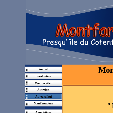
Mont
Accueil
Localisation
:
Montfarville
Autrefois
Aujourd'hui
Manifestations
" 
Associations