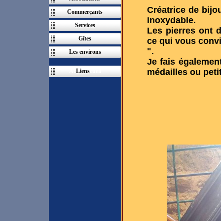
Créatrice de bijo
Commerçants
inoxydable.
Services
Les pierres ont d
Gîtes
ce qui vous convie
".
Les environs
Je fais égalemen
médailles ou peti
Ac
Liens
cueil