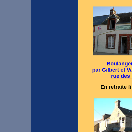
Boulanger
par Gilbert et V
rue des 
En retraite 