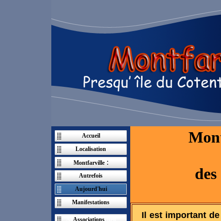
Mont
Accueil
Localisation
:
Montfarville
des
Autrefois
Aujourd'hui
Manifestations
Il est important d
Ac
Associations
cueil