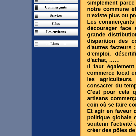
simplement parce
Commerçants
notre commune éta
n'existe plus ou p
Services
Les commerçants e
Gîtes
décourager face 
Les environs
grande distributi
disparition des 
Ac
Liens
cueil
d'autres facteurs 
d'emploi, déserti
d'achat, ……
Il faut également
commerce local en
les agriculteurs
consacrer du temps
C'est pour cela q
artisans commerça
coin où se faire co
Et agir en faveur
politique globale
soutenir l'activit
créer des pôles de 